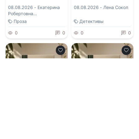
08.08.2026 -
Екатерина
08.08.2026 -
Лена Сокол
Робертовна
Рождественская
Проза
Детективы
0
0
0
0
0.0
0.0
Протокол
Черный Маг
наблюдателя
Императора 29