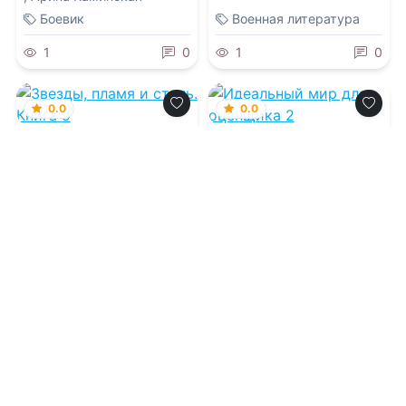
Боевик
Военная литература
1
0
1
0
0.0
0.0
Звезды, пламя и
Идеальный мир для
сталь. Книга 9
оценщика 2
10.08.2026 -
Игорь
10.08.2026 -
Натан Раух
,
Лопарев
Олег Сапфир
Фантастика
Фантастика
1
0
1
0
0.0
0.0
Властелин чумного
Тёмный лорд моей
мира
корпорации