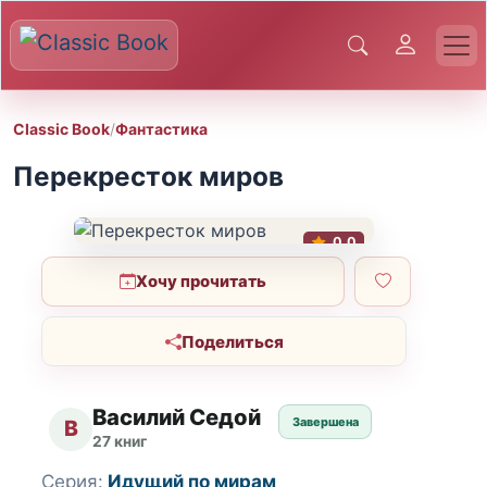
Classic Book
/
Фантастика
Перекресток миров
0.0
Хочу прочитать
Поделиться
Василий Седой
Завершена
В
27 книг
Серия:
Идущий по мирам