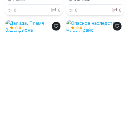
0
0
0
0
0.0
0.0
Далида. Пламя
Опасное наследство
Эльбириона
мисс Прайс
06.08.2026 -
Сан Моди
06.08.2026 -
Наталья
Дягилева
Приключения
Фантастика
0
0
0
0
0.0
0.0
Второй шанс
Старушка с
княжны Леи
огурцами для
дракона