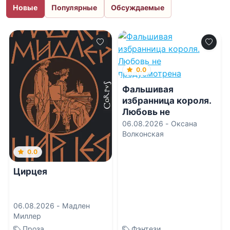
Новые
Популярные
Обсуждаемые
0.0
Фальшивая
избранница короля.
Любовь не
предусмотрена
06.08.2026 -
Оксана
Волконская
0.0
Цирцея
06.08.2026 -
Мадлен
Миллер
Проза
Фэнтези