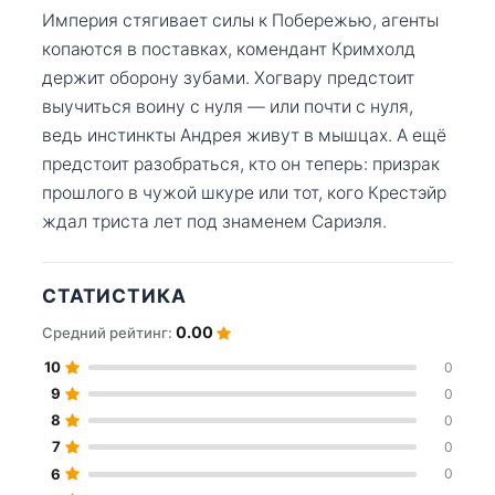
Империя стягивает силы к Побережью, агенты
копаются в поставках, комендант Кримхолд
держит оборону зубами. Хогвару предстоит
выучиться воину с нуля — или почти с нуля,
ведь инстинкты Андрея живут в мышцах. А ещё
предстоит разобраться, кто он теперь: призрак
прошлого в чужой шкуре или тот, кого Крестэйр
ждал триста лет под знаменем Сариэля.
СТАТИСТИКА
0.00
Средний рейтинг:
10
0
9
0
8
0
7
0
6
0