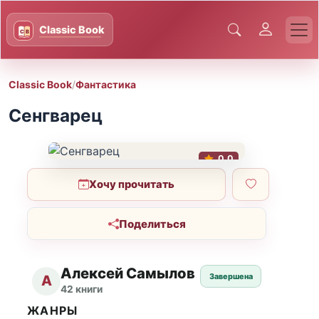
Classic Book
/
Фантастика
Сенгварец
0.0
Хочу прочитать
Поделиться
Алексей Самылов
Завершена
А
42 книги
ЖАНРЫ