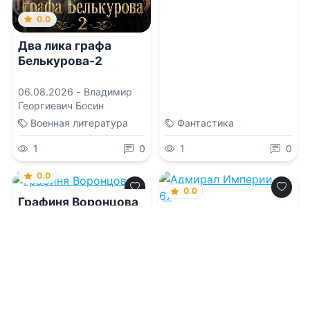
0.0
Два лика графа
Белькурова-2
06.08.2026 -
Владимир
Георгиевич Босин
Военная литература
Фантастика
1
0
1
0
0.0
0.0
Графиня Воронцова
Адмирал Империи –
67
06.08.2026 -
Алексей
Сергеевич Фирсов
06.08.2026 -
Дмитрий
Коровников
Приключения
Военная литература