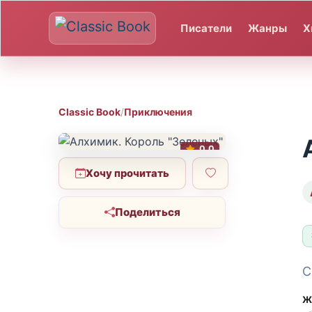
Писатели
Жанры
Х
Classic Book
/
Приключения
0.0
Хочу прочитать
Поделиться
С
Ж