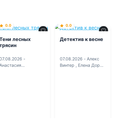
0.0
0.0
Тени лесных
Детектив к весне
трясин
07.08.2026 -
07.08.2026 -
Алекс
Анастасия
Винтер
,
Елена Дорош
Курлянчикова
,
Игорь Карде
,
Людмила Мартова
,
Наталия Николаевна
Антонова