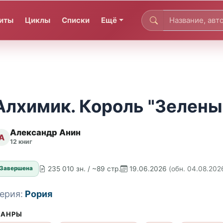
иты
Циклы
Списки
Ещё
Алхимик. Король "Зелены
Александр Анин
А
12 книг
235 010 зн. / ~89 стр.
19.06.2026
(обн. 04.08.202
Завершена
ерия:
Рория
АНРЫ