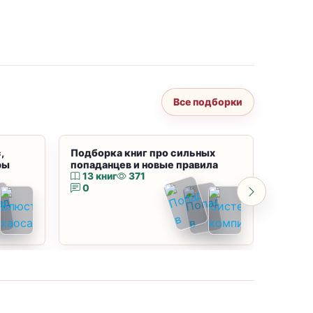
Все подборки
,
Подборка книг про сильных
Подбор
ры
попаданцев и новые правила
магию
13 книг
371
10 к
0
0