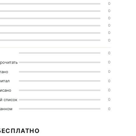
0
0
0
0
0
0
0
прочитать
0
тано
0
читал
0
исано
0
й список
0
ранном
0
 БЕСПЛАТНО