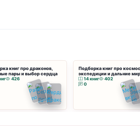
рка книг про драконов,
Подборка книг про космос
ные пары и выбор сердца
экспедиции и дальние ми
ниг
426
14 книг
402
0