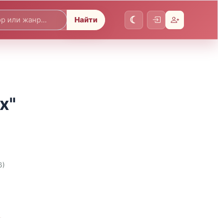
Найти
х"
6)