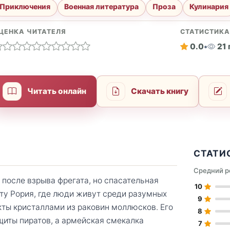
Приключения
Военная литература
Проза
Кулинария
ЦЕНКА ЧИТАТЕЛЯ
СТАТИСТИК
0.0
•
21
Читать онлайн
Скачать книгу
СТАТИ
Средний р
после взрыва фрегата, но спасательная
10
ету Рория, где люди живут среди разумных
9
кты кристаллами из раковин моллюсков. Его
8
щиты пиратов, а армейская смекалка
7