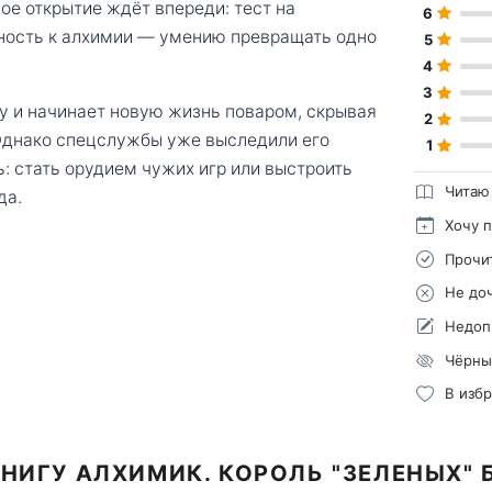
ое открытие ждёт впереди: тест на
6
ность к алхимии — умению превращать одно
5
4
3
у и начинает новую жизнь поваром, скрывая
2
Однако спецслужбы уже выследили его
1
: стать орудием чужих игр или выстроить
Читаю
да.
Хочу 
Прочи
Не до
Недоп
Чёрны
В изб
НИГУ АЛХИМИК. КОРОЛЬ "ЗЕЛЕНЫХ"