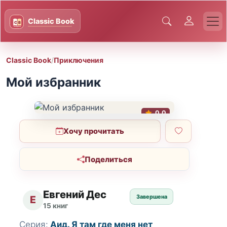
Classic Book
/
Приключения
Мой избранник
0.0
Хочу прочитать
Поделиться
Евгений Дес
Завершена
Е
15 книг
Серия:
Аид. Я там где меня нет