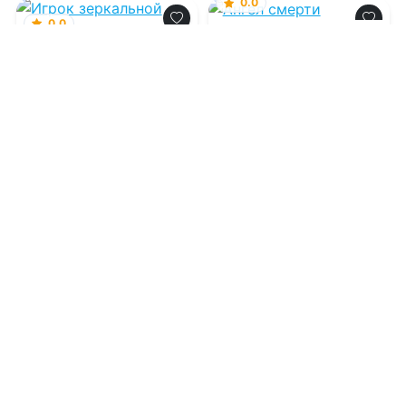
0.0
0.0
Ангел смерти
Игрок зеркальной
партии
10.08.2026 -
Vladlen
10.08.2026 -
Юлия
Гладкая
Фантастика
Детективы
1
0
1
0
0.0
0.0
Поезд с особой
приметой
Жандармъ Его
Величества: Золото
Империи
10.08.2026 -
Валерий
Георгиевич Шарапов
10.08.2026 -
Виктор
Глебов