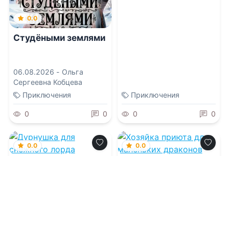
0.0
Студёными землями
06.08.2026 -
Ольга
Сергеевна Кобцева
Приключения
Приключения
0
0
0
0
0.0
0.0
Дурнушка для
Хозяйка приюта для
снежного лорда
маленьких драконов
06.08.2026 -
Люси Фер
06.08.2026 -
Александр
Витальиев
Попаданцы
Проза