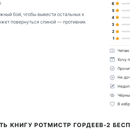
.
6
5
жный бой, чтобы вывести остальных к
4
может повернуться спиной — противник
3
2
1
Читаю
Хочу 
Прочи
Не до
Недоп
Чёрны
В изб
ТЬ КНИГУ РОТМИСТР ГОРДЕЕВ-2 БЕС