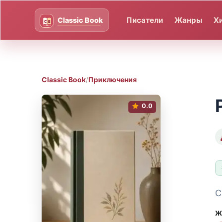
Писатели
Жанры
Х
Classic Book
/
Приключения
0.0
С
Ж