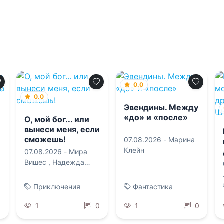
0.0
0.0
Эвендины. Между
«до» и «после»
О, мой бог... или
вынеси меня, если
сможешь!
07.08.2026 -
Марина
Клейн
07.08.2026 -
Мира
Вишес
,
Надежда
Мамаева
Приключения
Фантастика
0
1
0
1
0