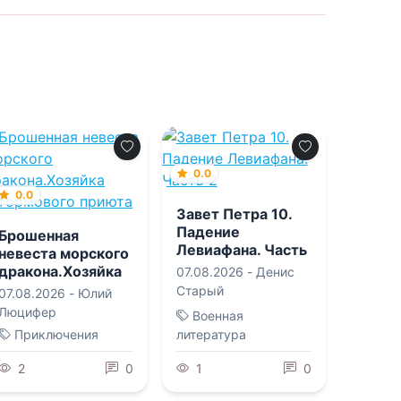
0.0
0.0
Завет Петра 10.
Падение
Брошенная
Левиафана. Часть
невеста морского
2
дракона.Хозяйка
07.08.2026 -
Денис
Штормового
Старый
07.08.2026 -
Юлий
приюта
Люцифер
Военная
Приключения
литература
2
0
1
0