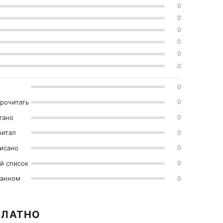
0
0
0
0
0
0
0
прочитать
0
тано
0
читал
0
исано
0
й список
0
ранном
0
ПЛАТНО