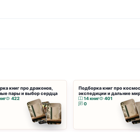
рка книг про драконов,
Подборка книг про космос
ные пары и выбор сердца
экспедиции и дальние ми
ниг
422
14 книг
401
0