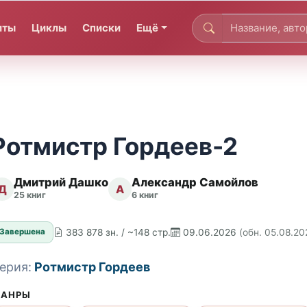
иты
Циклы
Списки
Ещё
Ротмистр Гордеев-2
Дмитрий Дашко
Александр Самойлов
Д
А
25 книг
6 книг
383 878 зн. / ~148 стр.
09.06.2026
(обн. 05.08.20
Завершена
ерия:
Ротмистр Гордеев
АНРЫ