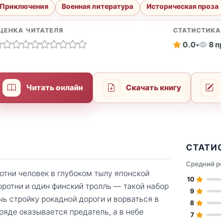
Приключения
Военная литература
Историческая проза
ЦЕНКА ЧИТАТЕЛЯ
СТАТИСТИК
0.0
•
8 
Читать онлайн
Скачать книгу
СТАТИ
Средний р
отни человек в глубоком тылу японской
10
оротни и один финский тролль — такой набор
9
чь стройку рокадной дороги и ворваться в
8
ряде оказывается предатель, а в небе
7