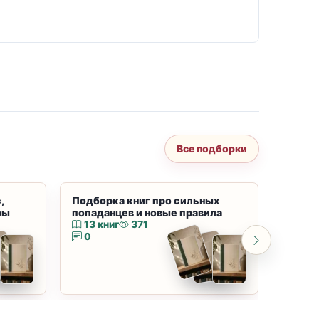
Все подборки
,
Подборка книг про сильных
Подбор
ры
попаданцев и новые правила
магию
13 книг
371
10 к
0
0