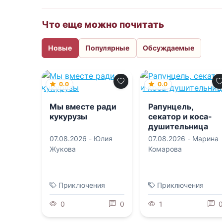
Что еще можно почитать
Новые
Популярные
Обсуждаемые
0.0
0.0
Мы вместе ради
Рапунцель,
кукурузы
секатор и коса-
душительница
07.08.2026 -
Юлия
07.08.2026 -
Марина
Жукова
Комарова
Приключения
Приключения
0
0
1