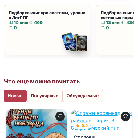
Подборка книг про системы, уровни
Подборка книг пр
и ЛитРПГ
истинные пары и
15 книг
466
13 книг
434
0
0
Что еще можно почитать
Новые
Популярные
Обсуждаемые
0.0
Стражи