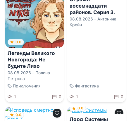
восемнадцати
районов. Серия 3.
Байронический тип
08.08.2026 -
Антонина
Крейн
0.0
Легенды Великого
Новгорода: Не
будите Лихо
08.08.2026 -
Полина
Петрова
Приключения
Фантастика
1
0
1
0
0.0
0.0
Лорд Системы
Исповедь смертного