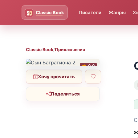
Писатели
Жанры
Х
Classic Book
/
Приключения
0.0
Хочу прочитать
Поделиться
С
Ж