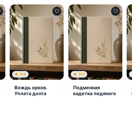
0.0
0.0
Вождь орков.
Подменная
Уплата долга
кадетка ледяного
командора
08.08.2026 -
Тина
08.08.2026 -
Шеху
Николетта Фэй
Военная
Приключения
литература