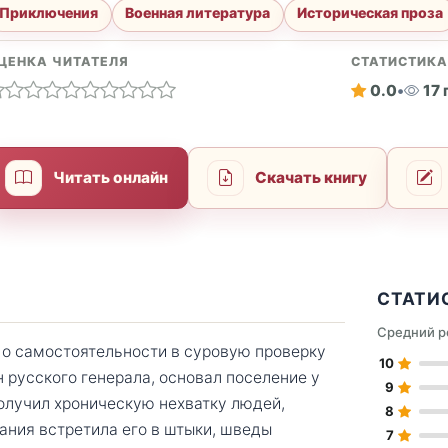
Приключения
Военная литература
Историческая проза
ЦЕНКА ЧИТАТЕЛЯ
СТАТИСТИК
0.0
•
17
Читать онлайн
Скачать книгу
СТАТИ
Средний р
 о самостоятельности в суровую проверку
10
 русского генерала, основал поселение у
9
олучил хроническую нехватку людей,
8
ания встретила его в штыки, шведы
7