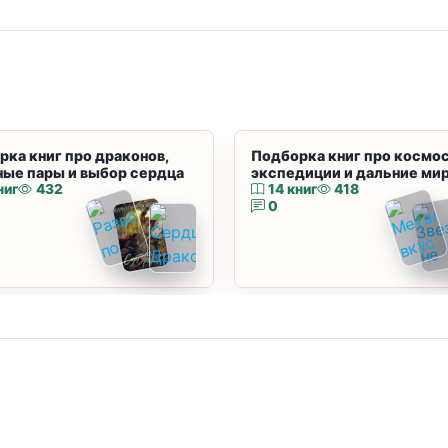
рка книг про драконов,
Подборка книг про космос
ные пары и выбор сердца
экспедиции и дальние ми
ниг
432
14 книг
418
0