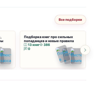
Все подборки
,
Подборка книг про сильных
Подбор
ры
попаданцев и новые правила
магию
13 книг
386
10 к
0
0