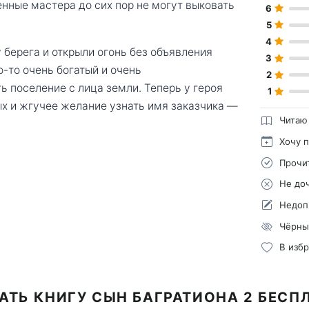
енные мастера до сих пор не могут выковать
6
5
4
у берега и открыли огонь без объявления
3
о-то очень богатый и очень
2
ь поселение с лица земли. Теперь у героя
1
ых и жгучее желание узнать имя заказчика —
Читаю
Хочу 
Прочи
Не до
Недоп
Чёрны
В изб
АТЬ КНИГУ СЫН БАГРАТИОНА 2 БЕСП