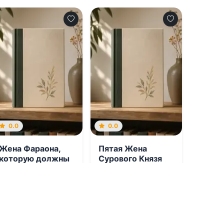
0.0
0.0
Жена Фараона,
Пятая Жена
которую должны
Сурового Князя
казнить
08.08.2026 -
08.08.2026 -
Маргарита Фуаро
Маргарита Фуаро
Попаданцы
Попаданцы