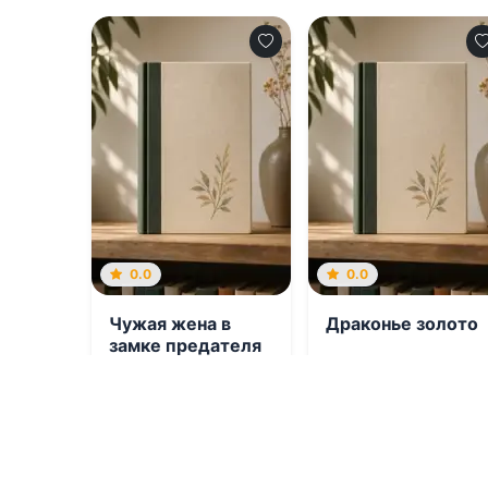
0.0
0.0
Чужая жена в
Драконье золото
замке предателя
08.08.2026 -
Лиссбет
08.08.2026 -
Марина
Котцова
Индиви
,
Марина
Эльденберт
Современная
проза
Приключения