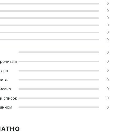
0
0
0
0
0
0
0
прочитать
0
тано
0
читал
0
исано
0
й список
0
ранном
0
ЛАТНО