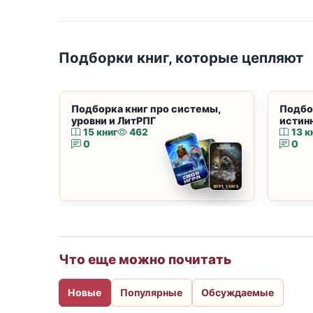
Подборки книг, которые цепляют
Подборка книг про системы,
Подбо
уровни и ЛитРПГ
истин
15 книг
462
13 к
0
0
Что еще можно почитать
Новые
Популярные
Обсуждаемые