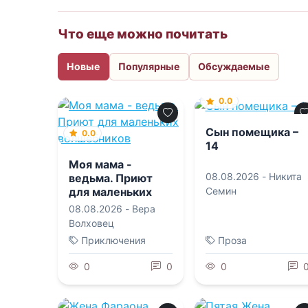
Что еще можно почитать
Новые
Популярные
Обсуждаемые
0.0
Сын помещика –
0.0
14
Моя мама -
08.08.2026 -
Никита
ведьма. Приют
для маленьких
Семин
волшебников
08.08.2026 -
Вера
Волховец
Приключения
Проза
0
0
0