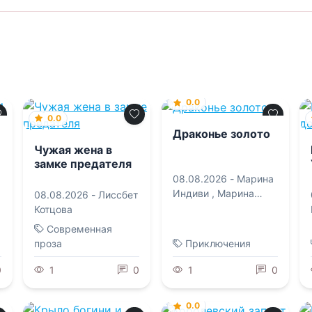
0.0
0.0
Драконье золото
Чужая жена в
замке предателя
08.08.2026 -
Марина
Индиви
,
Марина
08.08.2026 -
Лиссбет
Эльденберт
Котцова
Современная
проза
Приключения
0
1
0
1
0
0.0