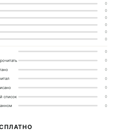
0
0
0
0
0
0
0
прочитать
0
тано
0
читал
0
исано
0
й список
0
ранном
0
ЕСПЛАТНО