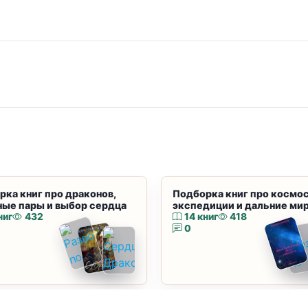
рка книг про драконов,
Подборка книг про космос
ные пары и выбор сердца
экспедиции и дальние ми
ниг
432
14 книг
418
0