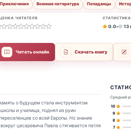
Приключения
Военная литература
Попаданцы
Истор
ЦЕНКА ЧИТАТЕЛЯ
СТАТИСТИК
0.0
•
13
Читать онлайн
Скачать книгу
СТАТИ
Средний р
 память о будущем стала инструментом
10
 школы и училища, поднял из руин
9
 переселенцев со всей Европы. Но знание
8
 вокруг цесаревича Павла стягивается петля
7