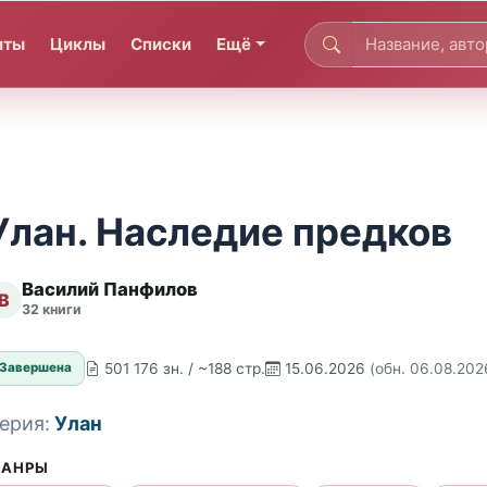
иты
Циклы
Списки
Ещё
Улан. Наследие предков
Василий Панфилов
В
32 книги
501 176 зн. / ~188 стр.
15.06.2026
(обн. 06.08.202
Завершена
ерия:
Улан
АНРЫ