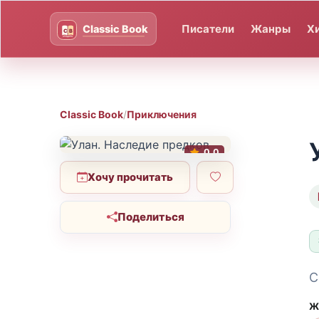
Писатели
Жанры
Х
Classic Book
/
Приключения
0.0
Хочу прочитать
Поделиться
С
Ж