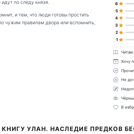
 идут по следу князя.
6
5
мнит, и тем, что люди готовы простить
4
 по чужим правилам двора или вспомнить,
3
2
1
Читаю
Хочу 
Прочи
Не до
Недоп
Чёрны
В изб
 КНИГУ УЛАН. НАСЛЕДИЕ ПРЕДКОВ Б