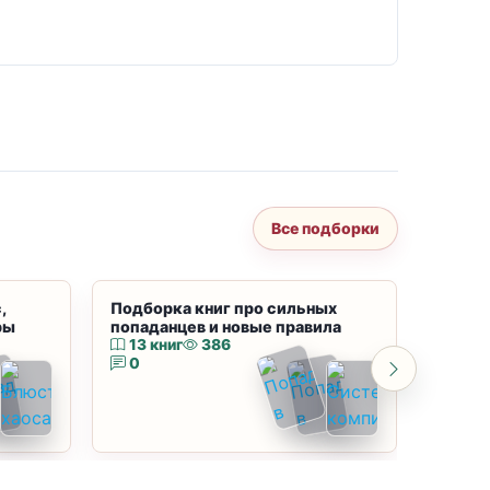
Все подборки
,
Подборка книг про сильных
Подбор
ры
попаданцев и новые правила
магию
13 книг
386
10 к
0
0