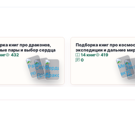
рка книг про драконов,
Подборка книг про космос
ные пары и выбор сердца
экспедиции и дальние ми
ниг
432
14 книг
419
0