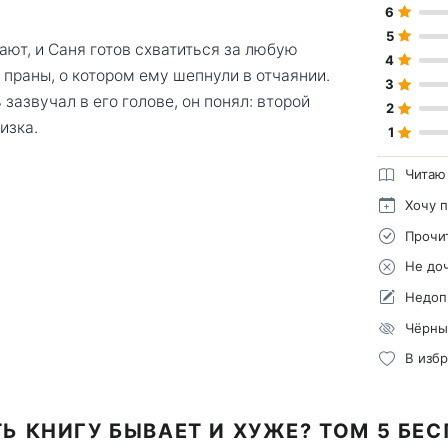
6
5
ают, и Саня готов схватиться за любую
4
праны, о котором ему шепнули в отчаянии.
3
зазвучал в его голове, он понял: второй
2
изка.
1
Читаю
Хочу 
Прочи
Не до
Недоп
Чёрны
В изб
Ь КНИГУ БЫВАЕТ И ХУЖЕ? ТОМ 5 БЕ