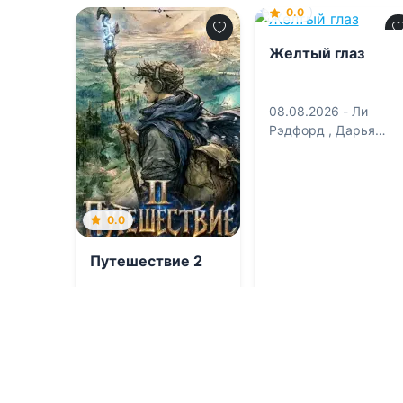
0.0
Желтый глаз
08.08.2026 -
Ли
Рэдфорд
,
Дарья
Судавная
0.0
Путешествие 2
08.08.2026 -
Кирилл
Клеванский
Приключения
Триллеры
1
0
1