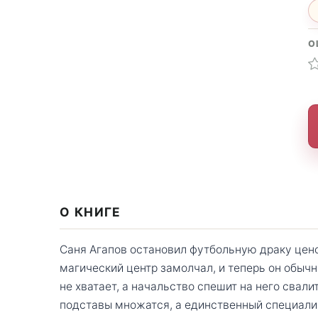
О
О КНИГЕ
Саня Агапов остановил футбольную драку цено
магический центр замолчал, и теперь он обычн
не хватает, а начальство спешит на него свал
подставы множатся, а единственный специали