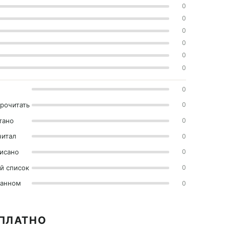
0
0
0
0
0
0
0
прочитать
0
тано
0
читал
0
исано
0
й список
0
ранном
0
СПЛАТНО