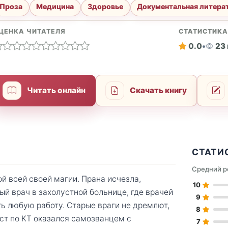
Проза
Медицина
Здоровье
Документальная литера
ЦЕНКА ЧИТАТЕЛЯ
СТАТИСТИК
0.0
•
23
Читать онлайн
Скачать книгу
СТАТИ
Средний р
й всей своей магии. Прана исчезла,
10
ый врач в захолустной больнице, где врачей
9
ить любую работу. Старые враги не дремлют,
8
ст по КТ оказался самозванцем с
7