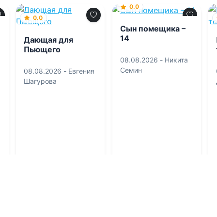
0.0
0.0
Сын помещика –
14
Дающая для
Пьющего
08.08.2026 -
Никита
Семин
08.08.2026 -
Евгения
Шагурова
Фантастика
Проза
0
1
0
1
0