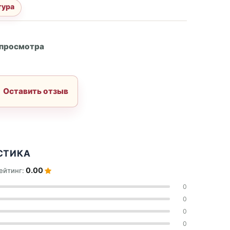
тура
А
 просмотра
Оставить отзыв
СТИКА
0.00
ейтинг:
0
0
0
0