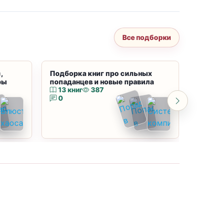
Все подборки
,
Подборка книг про сильных
Подбор
ры
попаданцев и новые правила
магию
13 книг
387
10 к
0
0