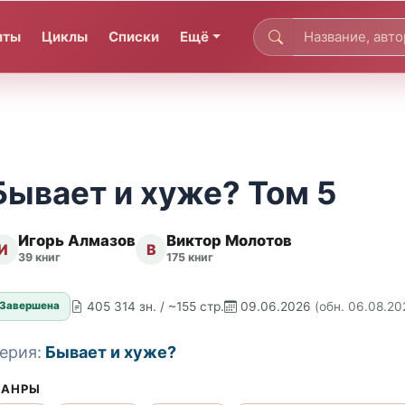
иты
Циклы
Списки
Ещё
Бывает и хуже? Том 5
Игорь Алмазов
Виктор Молотов
И
В
39 книг
175 книг
405 314 зн. / ~155 стр.
09.06.2026
(обн. 06.08.20
Завершена
ерия:
Бывает и хуже?
АНРЫ