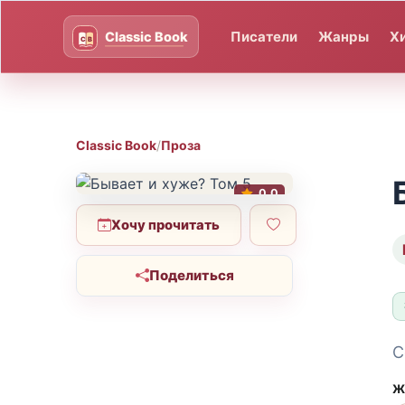
Писатели
Жанры
Х
Classic Book
/
Проза
0.0
Хочу прочитать
Поделиться
С
Ж