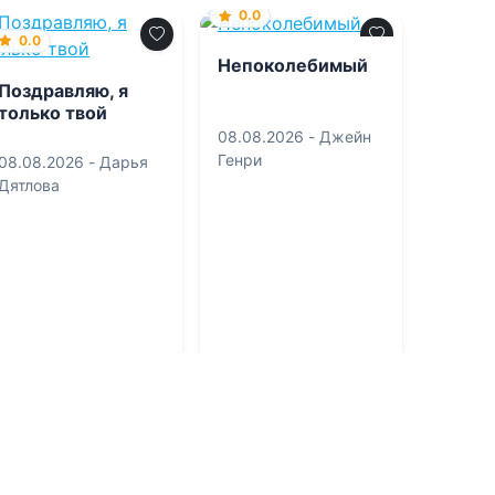
0.0
0.0
Непоколебимый
Поздравляю, я
только твой
08.08.2026 -
Джейн
Генри
08.08.2026 -
Дарья
Дятлова
Проза
Боевик
1
0
4
0