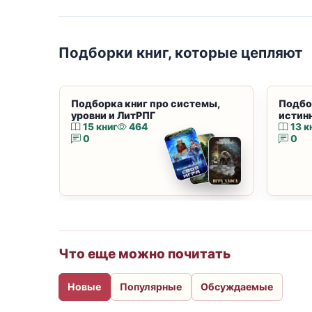
Подборки книг, которые цепляют
Подборка книг про системы,
Подбо
уровни и ЛитРПГ
истин
15 книг
464
13 к
0
0
Что еще можно почитать
Новые
Популярные
Обсуждаемые