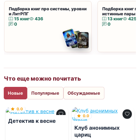
Подборка книг про системы, уровни
Подборка книг пр
и ЛитРПГ
истинные пары и
15 книг
436
13 книг
425
0
0
Что еще можно почитать
Новые
Популярные
Обсуждаемые
0.0
0.0
Детектив к весне
Клуб анонимных
цариц