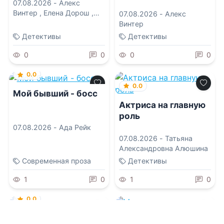
07.08.2026 -
Алекс
Винтер
,
Елена Дорош
,
07.08.2026 -
Алекс
Игорь Карде
,
Людмила
Винтер
Мартова
,
Наталия
Детективы
Детективы
Николаевна Антонова
0
0
0
0
0.0
0.0
Мой бывший - босс
Актриса на главную
роль
07.08.2026 -
Ада Рейк
07.08.2026 -
Татьяна
Александровна Алюшина
Современная проза
Детективы
1
0
1
0
0.0
0.0
Беглая невеста