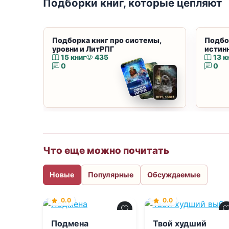
Подборки книг, которые цепляют
Подборка книг про системы,
Подбо
уровни и ЛитРПГ
истин
15 книг
435
13 к
0
0
Что еще можно почитать
Новые
Популярные
Обсуждаемые
0.0
0.0
Подмена
Твой худший