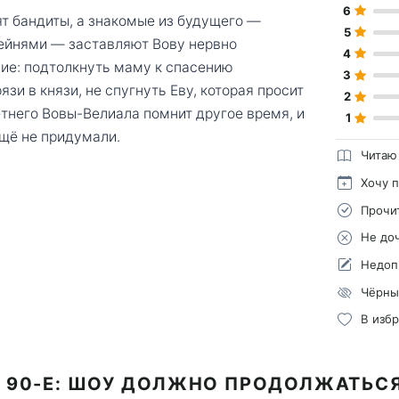
6
ят бандиты, а знакомые из будущего —
5
фейнями — заставляют Вову нервно
4
ие: подтолкнуть маму к спасению
3
язи в князи, не спугнуть Еву, которая просит
2
етнего Вовы-Велиала помнит другое время, и
1
ещё не придумали.
Читаю
Хочу 
Прочи
Не до
Недоп
Чёрны
В изб
 90-Е: ШОУ ДОЛЖНО ПРОДОЛЖАТЬСЯ