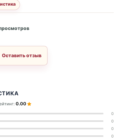
истика
А
 просмотров
Оставить отзыв
СТИКА
0.00
ейтинг:
0
0
0
0