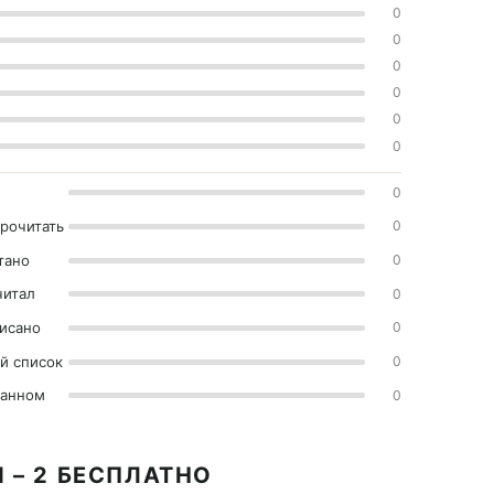
0
0
0
0
0
0
0
прочитать
0
тано
0
читал
0
исано
0
й список
0
ранном
0
 – 2 БЕСПЛАТНО