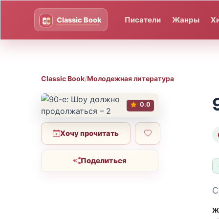
Писатели
Жанры
Х
Classic Book
/
Молодежная литература
0.0
Хочу прочитать
Поделиться
С
Ж