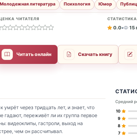
Молодежная литература
Психология
Юмор
Публиц
ЦЕНКА ЧИТАТЕЛЯ
СТАТИСТИК
0.0
•
15
Читать онлайн
Скачать книгу
СТАТИ
Средний р
 умрёт через тридцать лет, и знает, что
10
е гадают, переживёт ли их группа первое
9
ны: видеоклипы, гастроли, выход на
8
трее, чем он рассчитывал.
7