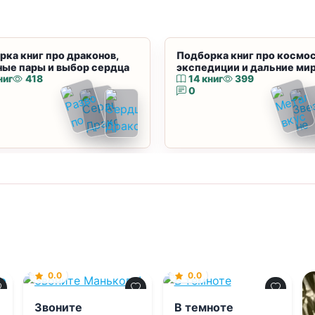
рка книг про драконов,
Подборка книг про космос
ные пары и выбор сердца
экспедиции и дальние ми
ниг
418
14 книг
399
0
0.0
0.0
Звоните
В темноте