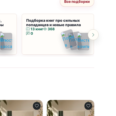
Все подборки
,
Подборка книг про сильных
Подбор
ры
попаданцев и новые правила
магию
13 книг
368
10 к
0
0