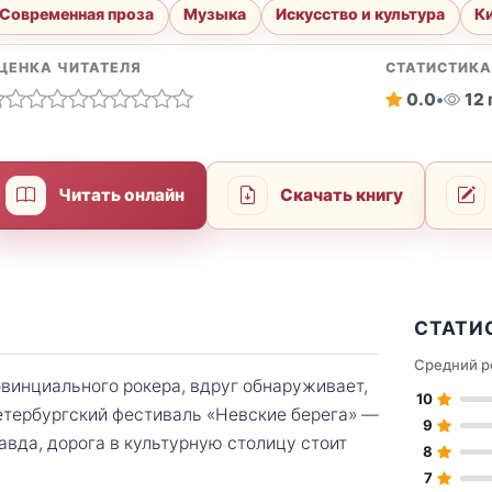
Современная проза
Музыка
Искусство и культура
К
ЦЕНКА ЧИТАТЕЛЯ
СТАТИСТИК
0.0
•
12
Читать онлайн
Скачать книгу
СТАТИ
Средний р
овинциального рокера, вдруг обнаруживает,
10
петербургский фестиваль «Невские берега» —
9
авда, дорога в культурную столицу стоит
8
7