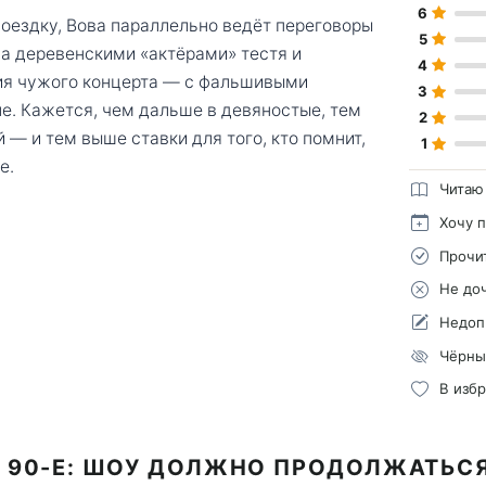
6
 поездку, Вова параллельно ведёт переговоры
5
за деревенскими «актёрами» тестя и
4
ия чужого концерта — с фальшивыми
3
е. Кажется, чем дальше в девяностые, тем
2
— и тем выше ставки для того, кто помнит,
1
е.
Читаю
Хочу 
Прочи
Не до
Недоп
Чёрны
В изб
 90-Е: ШОУ ДОЛЖНО ПРОДОЛЖАТЬСЯ