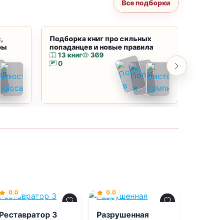
Все подборки
,
Подборка книг про сильных
Подбор
ры
попаданцев и новые правила
магию
13 книг
369
10 к
0
0
0.0
0.0
Реставратор 3
Разрушенная