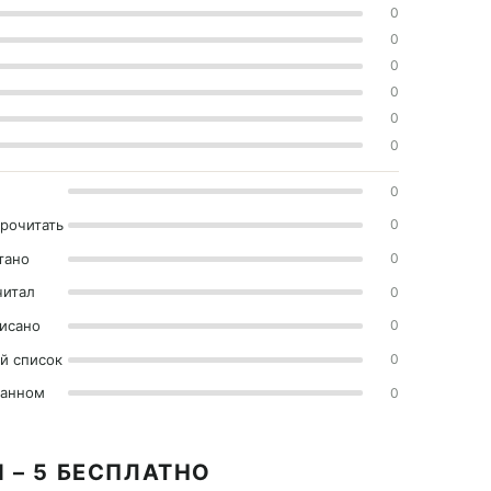
0
0
0
0
0
0
0
прочитать
0
тано
0
читал
0
исано
0
й список
0
ранном
0
 – 5 БЕСПЛАТНО