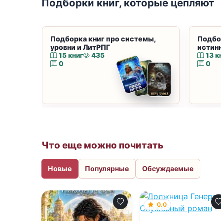
Подборки книг, которые цепляют
Подборка книг про системы,
Подбо
уровни и ЛитРПГ
истин
15 книг
435
13 к
0
0
Что еще можно почитать
Новые
Популярные
Обсуждаемые
0.0