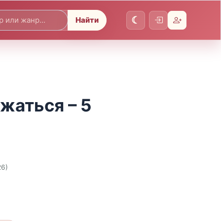
Найти
жаться – 5
26)