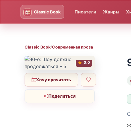
Писатели
Жанры
Х
Classic Book
/
Современная проза
0.0
Хочу прочитать
Поделиться
С
Ж