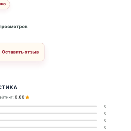
ино
А
 просмотров
Оставить отзыв
СТИКА
0.00
ейтинг:
0
0
0
0