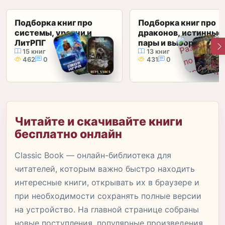
Подборка книг про
Подборка книг про
системы, уровни и
драконов, истинные
ЛитРПГ
пары и выбор сердц
15 книг
13 книг
462
0
431
0
Читайте и скачивайте книги
бесплатно онлайн
Classic Book — онлайн-библиотека для
читателей, которым важно быстро находить
интересные книги, открывать их в браузере и
при необходимости сохранять полные версии
на устройство. На главной странице собраны
новые поступления, популярные произведения,