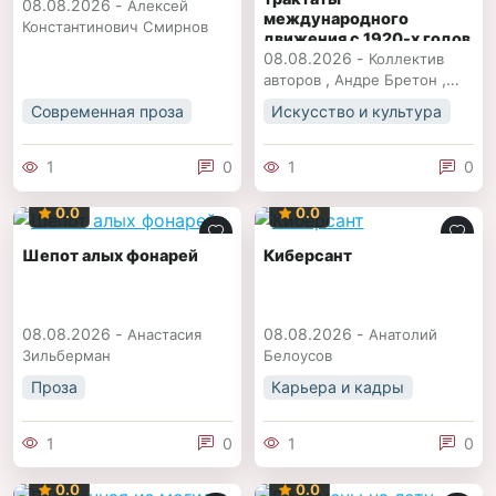
08.08.2026 -
Алексей
международного
Константинович Смирнов
движения с 1920-х годов
08.08.2026 -
до наших дней
Коллектив
,
,
авторов
Андре Бретон
,
Антонен Арто
Герасим
Современная проза
Искусство и культура
,
Лука
Ги Жирар
1
0
1
0
0.0
0.0
Шепот алых фонарей
Киберсант
08.08.2026 -
08.08.2026 -
Анастасия
Анатолий
Зильберман
Белоусов
Проза
Карьера и кадры
1
0
1
0
0.0
0.0