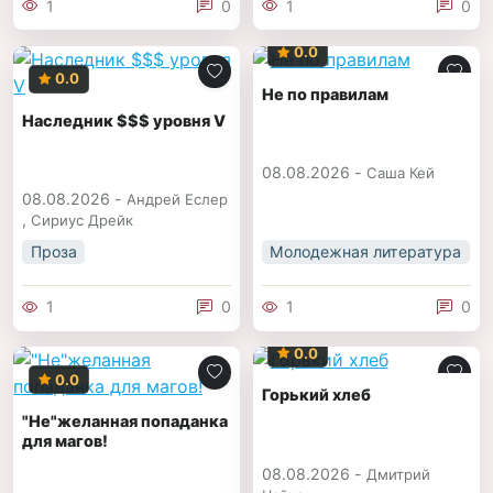
1
0
1
0
0.0
0.0
Не по правилам
Наследник $$$ уровня V
08.08.2026 -
Саша Кей
08.08.2026 -
Андрей Еслер
,
Сириус Дрейк
Проза
Молодежная литература
1
0
1
0
0.0
0.0
Горький хлеб
"Не"желанная попаданка
для магов!
08.08.2026 -
Дмитрий