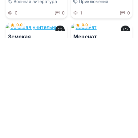
Военная литература
Приключения
0
0
1
0
0.0
0.0
Земская
Меценат
учительница
08.08.2026 -
Татьяна
08.08.2026 -
Татьяна
Ткачук
Ткачук
Проза
Современная проза
1
0
4
0
0.0
Легенды Великого
Новгорода: Не
будите Лихо