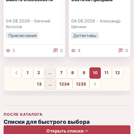
04.08.2026 -
04.08.2026 -
Евгений
Александр
Колосов
Шичкин
Приключения
Детективы
5
0
4
0
1
2
...
7
8
9
10
11
12
Назад
13
...
1234
1235
Вперёд
ПОСЛЕ КАТАЛОГА
Списки для быстрого выбора
Открыть списки