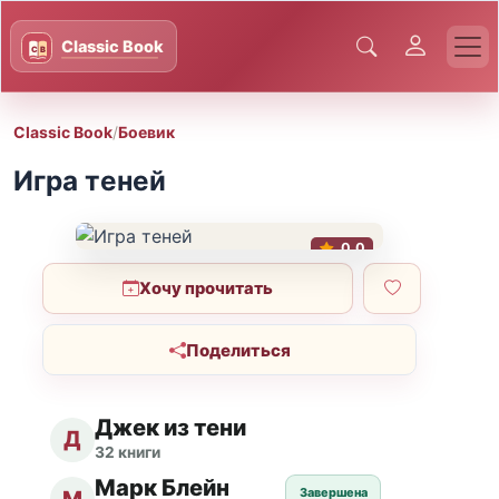
Classic Book
/
Боевик
Игра теней
0.0
Хочу прочитать
Поделиться
Джек из тени
Д
32 книги
Марк Блейн
Завершена
М